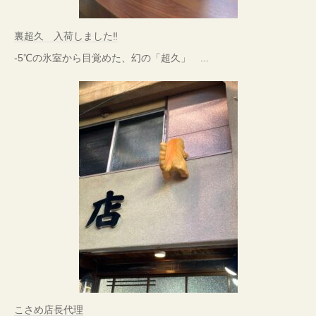
裏超久 入荷しました‼
-5℃の氷室から目覚めた、幻の「超久」 ...
こさめ店長代理