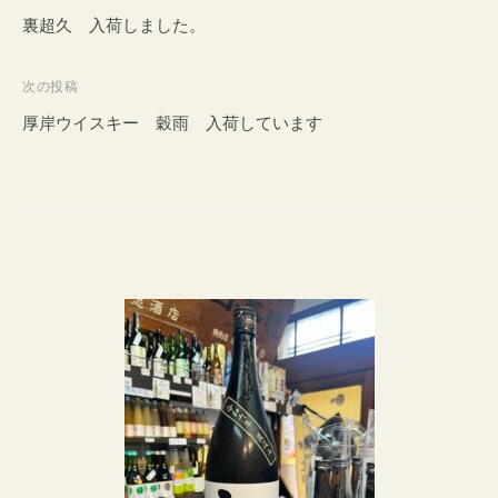
稿
裏超久 入荷しました。
ナ
ビ
次の投稿
ゲ
厚岸ウイスキー 穀雨 入荷しています
ー
シ
ョ
ン