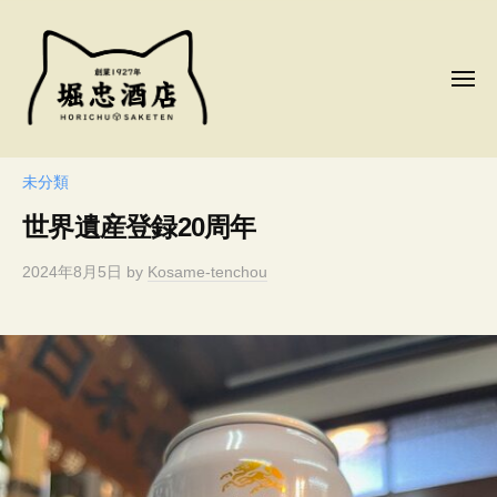
コ
忠
ン
酒
テ
店
メ
ニ
ン
ュ
ー
ツ
堀
へ
忠
未分類
ス
酒
世界遺産登録20周年
キ
店
ッ
2024年8月5日
by
Kosame-tenchou
プ