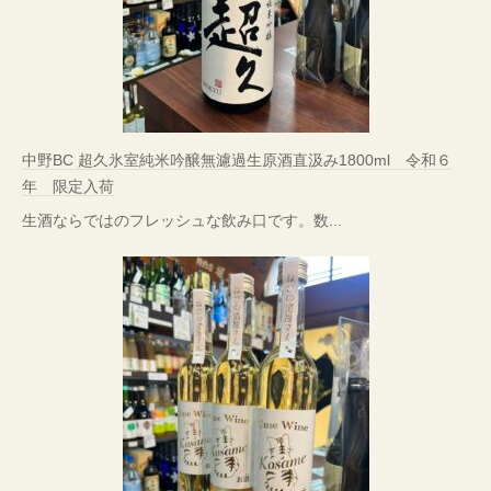
中野BC 超久氷室純米吟醸無濾過生原酒直汲み1800ml 令和６
年 限定入荷
生酒ならではのフレッシュな飲み口です。数...