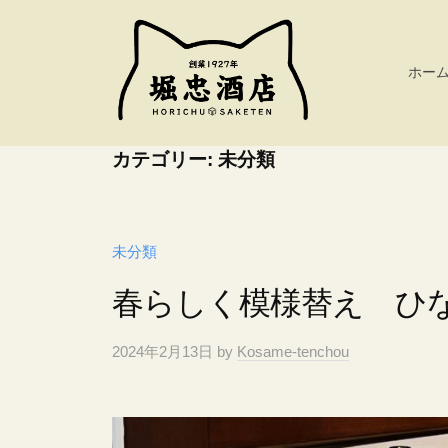
コ
忠
ン
酒
テ
ホー
店
ン
ツ
堀
カテゴリー:
未分類
へ
忠
ス
酒
キ
店
未分類
ッ
プ
春らしく模様替え ひ
2024年2月13日
by
Kosame-tenchou