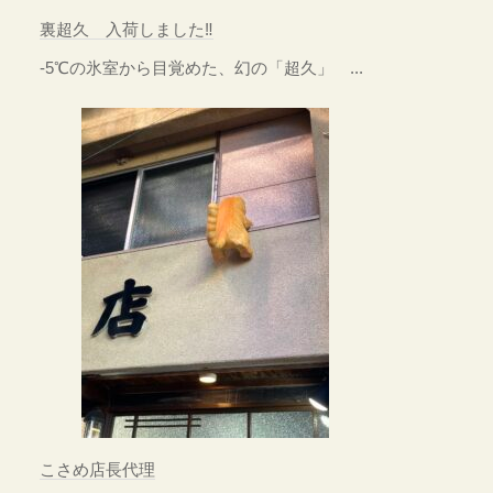
裏超久 入荷しました‼
-5℃の氷室から目覚めた、幻の「超久」 ...
こさめ店長代理