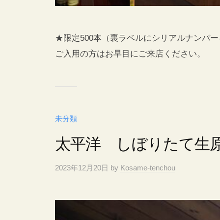
★限定500本（裏ラベルにシリアルナンバ
ご入用の方はお早目にご来店ください。
未分類
太平洋 しぼりたて生
2023年12月20日
by
Kosame-tenchou