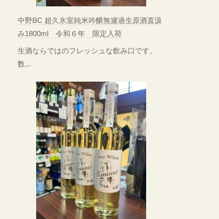
中野BC 超久氷室純米吟醸無濾過生原酒直汲
み1800ml 令和６年 限定入荷
生酒ならではのフレッシュな飲み口です。
数...